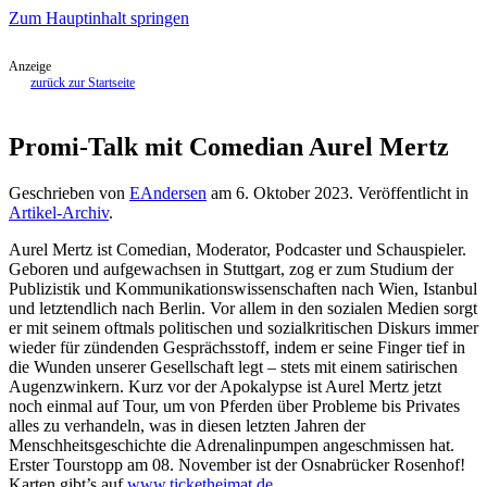
Zum Hauptinhalt springen
Anzeige
zurück zur Startseite
Promi-Talk mit Comedian Aurel Mertz
Geschrieben von
EAndersen
am
6. Oktober 2023
. Veröffentlicht in
Artikel-Archiv
.
Aurel Mertz ist Comedian, Moderator, Podcaster und Schauspieler.
Geboren und aufgewachsen in Stuttgart, zog er zum Studium der
Publizistik und Kommunikationswissenschaften nach Wien, Istanbul
und letztendlich nach Berlin. Vor allem in den sozialen Medien sorgt
er mit seinem oftmals politischen und sozialkritischen Diskurs immer
wieder für zündenden Gesprächsstoff, indem er seine Finger tief in
die Wunden unserer Gesellschaft legt – stets mit einem satirischen
Augenzwinkern. Kurz vor der Apokalypse ist Aurel Mertz jetzt
noch einmal auf Tour, um von Pferden über Probleme bis Privates
alles zu verhandeln, was in diesen letzten Jahren der
Menschheitsgeschichte die Adrenalinpumpen angeschmissen hat.
Erster Tourstopp am 08. November ist der Osnabrücker Rosenhof!
Karten gibt’s auf
www.ticketheimat.de
.