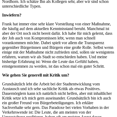
Nordhorn. Ich schätze Ihn als Kollegen sehr, aber wir sind schon
unterschiedliche Typen.
Inwiefern?
Frank hat immer eine sehr klare Vorstellung von einer Maßnahme,
die häufig auf dem aktuellen Kenntnisstand beruht. Manchmal ist
aber der Ort noch nicht bereit dafür. Ich habe für mich gelernt, dass
der Job auch von Kompromissen lebt, wenn man schnell
vorankommen möchte. Dabei spielt vor allem die Transparenz
gegenüber Bürgerinnen und Bürgern eine große Rolle. Selbst wenn
einige mit der Maßnahme nicht zufrieden sind, sollen sie wenigstens
erfahren, warum wir als Stadt so entschieden haben. Und meine
bisherige Erfahrung ist: Wenn die Leute das Gefühl haben,
ernstgenommen zu werden, ist das schon mal ein guter Schritt.
Wie gehen Sie generell mit Kritik um?
Grundsätzlich lebt die Arbeit bei der Stadtentwicklung vom
Austausch und ich sehe sachliche Kritik als etwas Positives.
Dauernörglern kann ich natürlich nicht helfen, aber mit inhaltlicher
Kritik setze ich mich gern auseinander. Grundsätzlich bin ich auch
ein großer Freund von Bürgerbeteiligungen. Ich erkläre
Sachverhalte sehr gern. Das Paradoxe bei vielen Vorhaben in der
Verkehrswende ist: Die Leute, die am meisten von der
Umgestaltung profitieren, haben oft am meisten Angst davor.