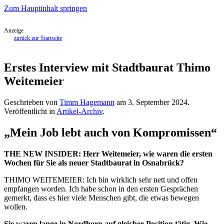
Zum Hauptinhalt springen
Anzeige
zurück zur Startseite
Erstes Interview mit Stadtbaurat Thimo
Weitemeier
Geschrieben von
Timm Hagemann
am
3. September 2024
.
Veröffentlicht in
Artikel-Archiv
.
„Mein Job lebt auch von Kompromissen
“
THE NEW INSIDER: Herr Weitemeier, wie waren die ersten
Wochen für Sie als neuer Stadtbaurat in Osnabrück?
THIMO WEITEMEIER: Ich bin wirklich sehr nett und offen
empfangen worden. Ich habe schon in den ersten Gesprächen
gemerkt, dass es hier viele Menschen gibt, die etwas bewegen
wollen.
Sie waren lange in Nordhorn auf gleicher Position tätig. Wie