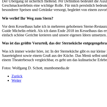
Der Übergang ist sicherlich fließend. Per Definition bedeutet die Au
Geschmackserlebnis eine wichtige Rolle. Für mich persönlich bedeu
besonderer Speisen und Getränke versorgt, begleitet von einem zuv
Wie verlief Ihr Weg zum Stern?
Vor dem Kesselhaus habe ich in mehreren gehobenen Sterne-Restauran
Guide Michelin erhielt. Als ich dann Ende 2018 im Kesselhaus das e
einfach schöne Gerichte kreieren und unsere eigenen Ideen umsetzen. 
Was ist das größte Vorurteil, das der Sterneküche entgegengebr
Was ich immer wieder höre, ist: In der Sterneküche gibt es nur klei
Sauerteigbrot sowie einem Gruß aus der Küche. Das Menü selbst umfass
einem Theaterbesuch vergleichbar, es geht um das kulinarische Erleb
Fotos: Wolfgang D. Schott, mumbomedia.de
Zurück
Weiter