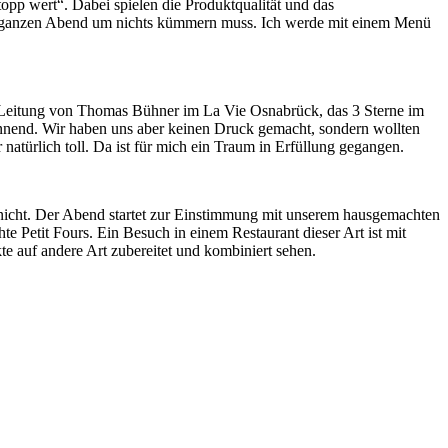
topp wert“. Dabei spielen die Produktqualität und das
den ganzen Abend um nichts kümmern muss. Ich werde mit einem Menü
r Leitung von Thomas Bühner im La Vie Osnabrück, das 3 Sterne im
annend. Wir haben uns aber keinen Druck gemacht, sondern wollten
atürlich toll. Da ist für mich ein Traum in Erfüllung gegangen.
o nicht. Der Abend startet zur Einstimmung mit unserem hausgemachten
 Petit Fours. Ein Besuch in einem Restaurant dieser Art ist mit
e auf andere Art zubereitet und kombiniert sehen.