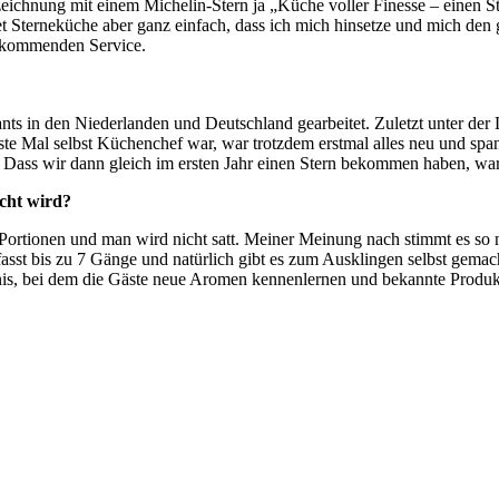
szeichnung mit einem Michelin-Stern ja „Küche voller Finesse – einen S
tet Sterneküche aber ganz einfach, dass ich mich hinsetze und mich 
orkommenden Service.
ts in den Niederlanden und Deutschland gearbeitet. Zuletzt unter de
rste Mal selbst Küchenchef war, war trotzdem erstmal alles neu und sp
Dass wir dann gleich im ersten Jahr einen Stern bekommen haben, war n
acht wird?
ne Portionen und man wird nicht satt. Meiner Meinung nach stimmt es s
t bis zu 7 Gänge und natürlich gibt es zum Ausklingen selbst gemachte
nis, bei dem die Gäste neue Aromen kennenlernen und bekannte Produkt