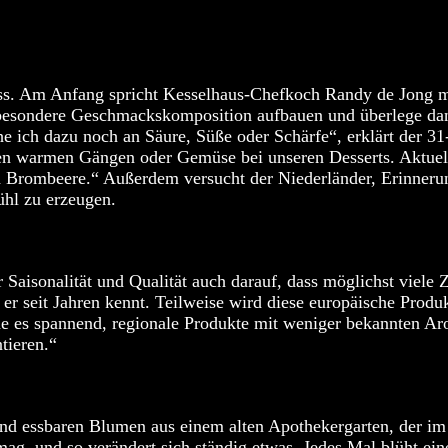
ss. Am Anfang spricht Kesselhaus-Chefkoch Randy de Jong mit
ne besondere Geschmackskomposition aufbauen und überlege da
che ich dazu noch an Säure, Süße oder Schärfe“, erklärt der 
en warmen Gängen oder Gemüse bei unseren Desserts. Aktuell
d Brombeere.“ Außerdem versucht der Niederländer, Erinneru
ühl zu erzeugen.
 Saisonalität und Qualität auch darauf, dass möglichst viele
r seit Jahren kennt. Teilweise wird diese europäische Produk
nde es spannend, regionale Produkte mit weniger bekannten A
tieren.“
und essbaren Blumen aus einem alten Apothekergarten, der i
mag, und so verändert sich ständig etwas. Jedes Mal blüht ein