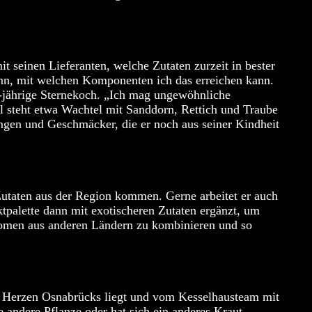
 seinen Lieferanten, welche Zutaten zurzeit in bester
nn, mit welchen Komponenten ich das erreichen kann.
31-jährige Sternekoch. „Ich mag ungewöhnliche
 steht etwa Wachtel mit Sanddorn, Rettich und Traube
ngen und Geschmäcker, die er noch aus seiner Kindheit
 Zutaten aus der Region kommen. Gerne arbeitet er auch
tpalette dann mit exotischeren Zutaten ergänzt, um
romen aus anderen Ländern zu kombinieren und so
m Herzen Osnabrücks liegt und vom Kesselhausteam mit
e andere Pflanze oder hat sich ein anderes Kraut