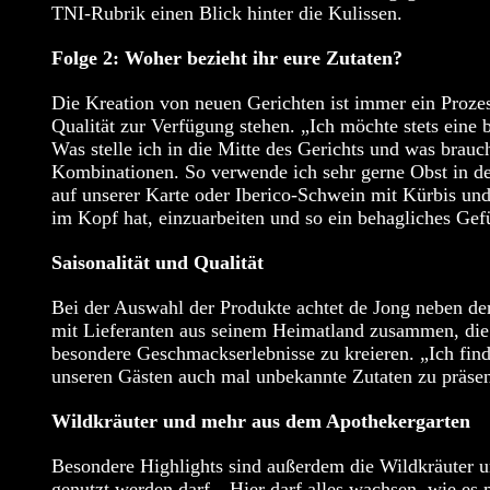
TNI-Rubrik einen Blick hinter die Kulissen.
Folge 2: Woher bezieht ihr eure Zutaten?
Die Kreation von neuen Gerichten ist immer ein Proze
Qualität zur Verfügung stehen. „Ich möchte stets ei
Was stelle ich in die Mitte des Gerichts und was brau
Kombinationen. So verwende ich sehr gerne Obst in d
auf unserer Karte oder Iberico-Schwein mit Kürbis un
im Kopf hat, einzuarbeiten und so ein behagliches Gef
Saisonalität und Qualität
Bei der Auswahl der Produkte achtet de Jong neben der
mit Lieferanten aus seinem Heimatland zusammen, die e
besondere Geschmackserlebnisse zu kreieren. „Ich fi
unseren Gästen auch mal unbekannte Zutaten zu präsen
Wildkräuter und mehr aus dem Apothekergarten
Besondere Highlights sind außerdem die Wildkräuter 
genutzt werden darf. „Hier darf alles wachsen, wie es 