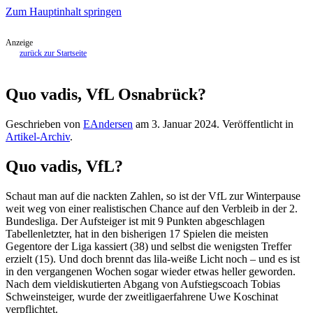
Zum Hauptinhalt springen
Anzeige
zurück zur Startseite
Quo vadis, VfL Osnabrück?
Geschrieben von
EAndersen
am
3. Januar 2024
. Veröffentlicht in
Artikel-Archiv
.
Quo vadis, VfL?
Schaut man auf die nackten Zahlen, so ist der VfL zur Winterpause
weit weg von einer realistischen Chance auf den Verbleib in der 2.
Bundesliga. Der Aufsteiger ist mit 9 Punkten abgeschlagen
Tabellenletzter, hat in den bisherigen 17 Spielen die meisten
Gegentore der Liga kassiert (38) und selbst die wenigsten Treffer
erzielt (15). Und doch brennt das lila-weiße Licht noch – und es ist
in den vergangenen Wochen sogar wieder etwas heller geworden.
Nach dem vieldiskutierten Abgang von Aufstiegscoach Tobias
Schweinsteiger, wurde der zweitligaerfahrene Uwe Koschinat
verpflichtet.