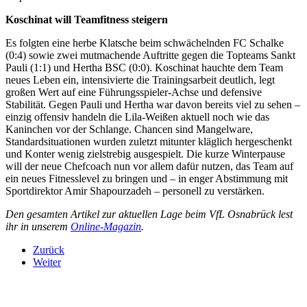
Koschinat will Teamfitness steigern
Es folgten eine herbe Klatsche beim schwächelnden FC Schalke
(0:4) sowie zwei mutmachende Auftritte gegen die Topteams Sankt
Pauli (1:1) und Hertha BSC (0:0). Koschinat hauchte dem Team
neues Leben ein, intensivierte die Trainingsarbeit deutlich, legt
großen Wert auf eine Führungsspieler-Achse und defensive
Stabilität. Gegen Pauli und Hertha war davon bereits viel zu sehen –
einzig offensiv handeln die Lila-Weißen aktuell noch wie das
Kaninchen vor der Schlange. Chancen sind Mangelware,
Standardsituationen wurden zuletzt mitunter kläglich hergeschenkt
und Konter wenig zielstrebig ausgespielt. Die kurze Winterpause
will der neue Chefcoach nun vor allem dafür nutzen, das Team auf
ein neues Fitnesslevel zu bringen und – in enger Abstimmung mit
Sportdirektor Amir Shapourzadeh – personell zu verstärken.
Den gesamten Artikel zur aktuellen Lage beim VfL Osnabrück lest
ihr in unserem
Online-Magazin
.
Zurück
Weiter