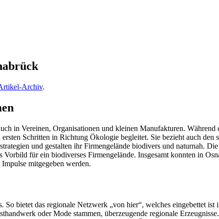
snabrück
Artikel-Archiv
.
men
auch in Vereinen, Organisationen und kleinen Manufakturen. Während 
ten Schritten in Richtung Ökologie begleitet. Sie bezieht auch den so
eitsstrategien und gestalten ihr Firmengelände biodivers und naturnah.
s Vorbild für ein biodiverses Firmengelände. Insgesamt konnten in Os
en Impulse mitgegeben werden.
 So bietet das regionale Netzwerk „von hier“, welches eingebettet is
sthandwerk oder Mode stammen, überzeugende regionale Erzeugnisse. 