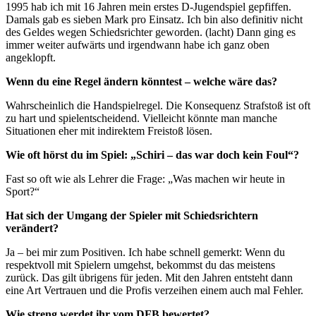
1995 hab ich mit 16 Jahren mein erstes D-Jugendspiel gepfiffen.
Damals gab es sieben Mark pro Einsatz. Ich bin also definitiv nicht
des Geldes wegen Schiedsrichter geworden. (lacht) Dann ging es
immer weiter aufwärts und irgendwann habe ich ganz oben
angeklopft.
Wenn du eine Regel ändern könntest – welche wäre das?
Wahrscheinlich die Handspielregel. Die Konsequenz Strafstoß ist oft
zu hart und spielentscheidend. Vielleicht könnte man manche
Situationen eher mit indirektem Freistoß lösen.
Wie oft hörst du im Spiel: „Schiri – das war doch kein Foul“?
Fast so oft wie als Lehrer die Frage: „Was machen wir heute in
Sport?“
Hat sich der Umgang der Spieler mit Schiedsrichtern
verändert?
Ja – bei mir zum Positiven. Ich habe schnell gemerkt: Wenn du
respektvoll mit Spielern umgehst, bekommst du das meistens
zurück. Das gilt übrigens für jeden. Mit den Jahren entsteht dann
eine Art Vertrauen und die Profis verzeihen einem auch mal Fehler.
Wie streng werdet ihr vom DFB bewertet?