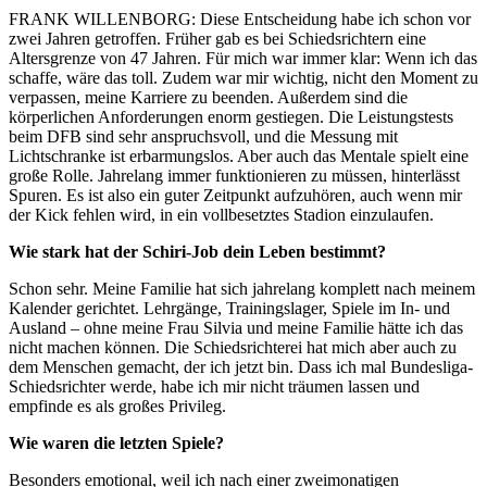
FRANK WILLENBORG: Diese Entscheidung habe ich schon vor
zwei Jahren getroffen. Früher gab es bei Schiedsrichtern eine
Altersgrenze von 47 Jahren. Für mich war immer klar: Wenn ich das
schaffe, wäre das toll. Zudem war mir wichtig, nicht den Moment zu
verpassen, meine Karriere zu beenden. Außerdem sind die
körperlichen Anforderungen enorm gestiegen. Die Leistungstests
beim DFB sind sehr anspruchsvoll, und die Messung mit
Lichtschranke ist erbarmungslos. Aber auch das Mentale spielt eine
große Rolle. Jahrelang immer funktionieren zu müssen, hinterlässt
Spuren. Es ist also ein guter Zeitpunkt aufzuhören, auch wenn mir
der Kick fehlen wird, in ein vollbesetztes Stadion einzulaufen.
Wie stark hat der Schiri-Job dein Leben bestimmt?
Schon sehr. Meine Familie hat sich jahrelang komplett nach meinem
Kalender gerichtet. Lehrgänge, Trainingslager, Spiele im In- und
Ausland – ohne meine Frau Silvia und meine Familie hätte ich das
nicht machen können. Die Schiedsrichterei hat mich aber auch zu
dem Menschen gemacht, der ich jetzt bin. Dass ich mal Bundesliga-
Schiedsrichter werde, habe ich mir nicht träumen lassen und
empfinde es als großes Privileg.
Wie waren die letzten Spiele?
Besonders emotional, weil ich nach einer zweimonatigen