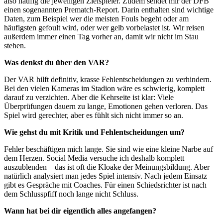
also häufig die jeweiligen Zielspieler. Zudem sendet mir der DFB
einen sogenannten Prematch-Report. Darin enthalten sind wichtige
Daten, zum Beispiel wer die meisten Fouls begeht oder am
häufigsten gefoult wird, oder wer gelb vorbelastet ist. Wir reisen
außerdem immer einen Tag vorher an, damit wir nicht im Stau
stehen.
Was denkst du über den VAR?
Der VAR hilft definitiv, krasse Fehlentscheidungen zu verhindern.
Bei den vielen Kameras im Stadion wäre es schwierig, komplett
darauf zu verzichten. Aber die Kehrseite ist klar: Viele
Überprüfungen dauern zu lange, Emotionen gehen verloren. Das
Spiel wird gerechter, aber es fühlt sich nicht immer so an.
Wie gehst du mit Kritik und Fehlentscheidungen um?
Fehler beschäftigen mich lange. Sie sind wie eine kleine Narbe auf
dem Herzen. Social Media versuche ich deshalb komplett
auszublenden – das ist oft die Kloake der Meinungsbildung. Aber
natürlich analysiert man jedes Spiel intensiv. Nach jedem Einsatz
gibt es Gespräche mit Coaches. Für einen Schiedsrichter ist nach
dem Schlusspfiff noch lange nicht Schluss.
Wann hat bei dir eigentlich alles angefangen?