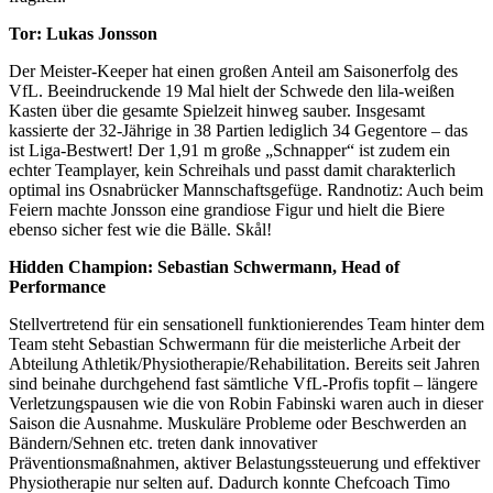
Tor: Lukas Jonsson
Der Meister-Keeper hat einen großen Anteil am Saisonerfolg des
VfL. Beeindruckende 19 Mal hielt der Schwede den lila-weißen
Kasten über die gesamte Spielzeit hinweg sauber. Insgesamt
kassierte der 32-Jährige in 38 Partien lediglich 34 Gegentore – das
ist Liga-Bestwert! Der 1,91 m große „Schnapper“ ist zudem ein
echter Teamplayer, kein Schreihals und passt damit charakterlich
optimal ins Osnabrücker Mannschaftsgefüge. Randnotiz: Auch beim
Feiern machte Jonsson eine grandiose Figur und hielt die Biere
ebenso sicher fest wie die Bälle. Skål!
Hidden Champion: Sebastian Schwermann, Head of
Performance
Stellvertretend für ein sensationell funktionierendes Team hinter dem
Team steht Sebastian Schwermann für die meisterliche Arbeit der
Abteilung Athletik/Physiotherapie/Rehabilitation. Bereits seit Jahren
sind beinahe durchgehend fast sämtliche VfL-Profis topfit – längere
Verletzungspausen wie die von Robin Fabinski waren auch in dieser
Saison die Ausnahme. Muskuläre Probleme oder Beschwerden an
Bändern/Sehnen etc. treten dank innovativer
Präventionsmaßnahmen, aktiver Belastungssteuerung und effektiver
Physiotherapie nur selten auf. Dadurch konnte Chefcoach Timo