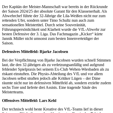
Der Kapitän der Meister-Mannschaft war bereits in der Rückrunde
der Saison 2024/25 der absolute Garant für den Klassenerhalt. Als
Abwehrchef führte der 32-Jährige die Lila-Weißen nicht nur zum
rettenden Ufer, sondern unter Timo Schultz nun auch zum
sensationellen Meistertitel. Durch seine Souveränität,
Führungspersönlichkeit und Klarheit wurde die VfL-Abwehr zur
besten Defensive der 3. Liga. Das Fachmagazin „Kicker“ kürte
Jannik Müller nicht umsonst zum besten Innenverteidiger der
Saison.
Defensives Mittelfeld: Bjarke Jacobsen
Bei der Verpflichtung von Bjarke Jacobsen wurden schnell Stimmen
laut, die den 32-jährigen als zu verletzungsanfällig und aufgrund
fehlender Spielpraxis bei seinem Ex-Club Wehen-Wiesbaden als zu
riskant einstuften. Die Physio-Abteilung des VfL und vor allem
Jacobsen selbst straften jedoch alle Kritiker Lügen – der Däne
räumte nicht nur im defensiven Mittelfeld ab, sondern erzielte zudem
sechs Tore und lieferte drei Assists. Eine tragende Säule des
Meisterteams.
Offensives Mittelfeld: Lars Kehl
Der technisch wohl beste Kreative des VfL-Teams lief in dieser