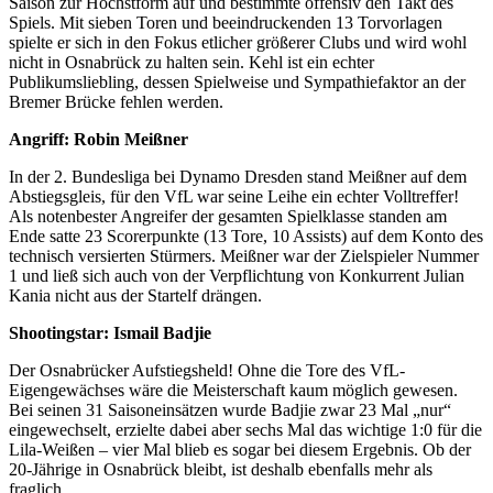
Saison zur Höchstform auf und bestimmte offensiv den Takt des
Spiels. Mit sieben Toren und beeindruckenden 13 Torvorlagen
spielte er sich in den Fokus etlicher größerer Clubs und wird wohl
nicht in Osnabrück zu halten sein. Kehl ist ein echter
Publikumsliebling, dessen Spielweise und Sympathiefaktor an der
Bremer Brücke fehlen werden.
Angriff: Robin Meißner
In der 2. Bundesliga bei Dynamo Dresden stand Meißner auf dem
Abstiegsgleis, für den VfL war seine Leihe ein echter Volltreffer!
Als notenbester Angreifer der gesamten Spielklasse standen am
Ende satte 23 Scorerpunkte (13 Tore, 10 Assists) auf dem Konto des
technisch versierten Stürmers. Meißner war der Zielspieler Nummer
1 und ließ sich auch von der Verpflichtung von Konkurrent Julian
Kania nicht aus der Startelf drängen.
Shootingstar: Ismail Badjie
Der Osnabrücker Aufstiegsheld! Ohne die Tore des VfL-
Eigengewächses wäre die Meisterschaft kaum möglich gewesen.
Bei seinen 31 Saisoneinsätzen wurde Badjie zwar 23 Mal „nur“
eingewechselt, erzielte dabei aber sechs Mal das wichtige 1:0 für die
Lila-Weißen – vier Mal blieb es sogar bei diesem Ergebnis. Ob der
20-Jährige in Osnabrück bleibt, ist deshalb ebenfalls mehr als
fraglich.