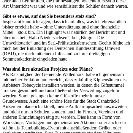
oder auch Lehrkräften, die mir bestätigen, wie eindrucksvoll diese
Art Unterricht war und wie sensibilisiert die Schüler danach waren.
Gibt es etwas, auf das Sie besonders stolz sind?
Insgesamt kann ich sagen, dass ich auf alles, was ich ehrenamtlich
bisher erreicht habe – ohne Unterstützung und ohne finanzielle
Mittel – stolz bin. Ein Highlight war natürlich der Bericht mit und
über uns bei „Hallo Niedersachsen“, bei „Bingo – Die
Umweltlotterie“ und im Sat1-Frühstücksfernsehen. Geehrt fühlte ich
mich bei der Einladung der Deutschen Bundesstiftung Umwelt
(DBU), die mich mit einem Infostand zu ihrer dreitägigen
Sommerakademie eingeladen hatte.
Was sind ihre aktuellen Projekte oder Pläne?
Als Ratsmitglied der Gemeinde Wallenhorst habe ich gemeinsam
mit meiner Fraktion nun erreicht, dass zukünftig Kippensäulen des
Anbieters Tobacycle installiert werden, in denen die Giftstummel
trocken gesammelt und anschließend der Verwertung zugeführt
werden. Somit gelangen keine Giftstoffe mehr in unser
Grundwasser. Auch eine schöne Idee für die Stadt Osnabrück!
Außerdem plane ich aktuell, meine Aufklärungsarbeit auszuweiten
und nicht nur an Schulen, sondern auch in Firmen, Vereinen und
anderen Einrichtungen tätig zu werden. Dies kann in Form von
Workshops, Vorträgen und gemeinsamen Aktionen oder auch sehr
schön als Teambuilding-Event mit anschließendem Grillen oder