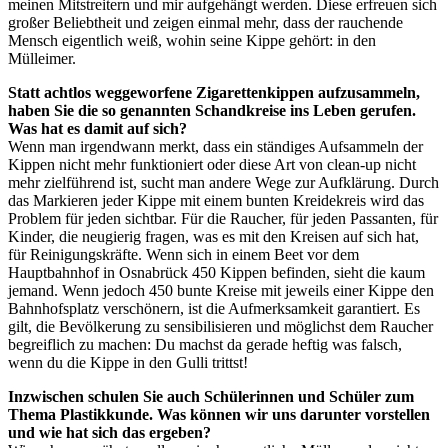
meinen Mitstreitern und mir aufgehängt werden. Diese erfreuen sich
großer Beliebtheit und zeigen einmal mehr, dass der rauchende
Mensch eigentlich weiß, wohin seine Kippe gehört: in den
Mülleimer.
Statt achtlos weggeworfene Zigarettenkippen aufzusammeln,
haben Sie die so genannten Schandkreise ins Leben gerufen.
Was hat es damit auf sich?
Wenn man irgendwann merkt, dass ein ständiges Aufsammeln der
Kippen nicht mehr funktioniert oder diese Art von clean-up nicht
mehr zielführend ist, sucht man andere Wege zur Aufklärung. Durch
das Markieren jeder Kippe mit einem bunten Kreidekreis wird das
Problem für jeden sichtbar. Für die Raucher, für jeden Passanten, für
Kinder, die neugierig fragen, was es mit den Kreisen auf sich hat,
für Reinigungskräfte. Wenn sich in einem Beet vor dem
Hauptbahnhof in Osnabrück 450 Kippen befinden, sieht die kaum
jemand. Wenn jedoch 450 bunte Kreise mit jeweils einer Kippe den
Bahnhofsplatz verschönern, ist die Aufmerksamkeit garantiert. Es
gilt, die Bevölkerung zu sensibilisieren und möglichst dem Raucher
begreiflich zu machen: Du machst da gerade heftig was falsch,
wenn du die Kippe in den Gulli trittst!
Inzwischen schulen Sie auch Schülerinnen und Schüler zum
Thema Plastikkunde. Was können wir uns darunter vorstellen
und wie hat sich das ergeben?