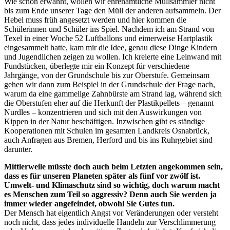
Wie schon erwähnt, wollen wir ehrenamtliche Müllsammler nicht
bis zum Ende unserer Tage den Müll der anderen aufsammeln. Der
Hebel muss früh angesetzt werden und hier kommen die
Schülerinnen und Schüler ins Spiel. Nachdem ich am Strand von
Texel in einer Woche 52 Luftballons und eimerweise Hartplastik
eingesammelt hatte, kam mir die Idee, genau diese Dinge Kindern
und Jugendlichen zeigen zu wollen. Ich kreierte eine Leinwand mit
Fundstücken, überlegte mir ein Konzept für verschiedene
Jahrgänge, von der Grundschule bis zur Oberstufe. Gemeinsam
gehen wir dann zum Beispiel in der Grundschule der Frage nach,
warum da eine gammelige Zahnbürste am Strand lag, während sich
die Oberstufen eher auf die Herkunft der Plastikpellets – genannt
Nurdles – konzentrieren und sich mit den Auswirkungen von
Kippen in der Natur beschäftigen. Inzwischen gibt es ständige
Kooperationen mit Schulen im gesamten Landkreis Osnabrück,
auch Anfragen aus Bremen, Herford und bis ins Ruhrgebiet sind
darunter.
Mittlerweile müsste doch auch beim Letzten angekommen sein,
dass es für unseren Planeten später als fünf vor zwölf ist.
Umwelt- und Klimaschutz sind so wichtig, doch warum macht
es Menschen zum Teil so aggressiv? Denn auch Sie werden ja
immer wieder angefeindet, obwohl Sie Gutes tun.
Der Mensch hat eigentlich Angst vor Veränderungen oder versteht
noch nicht, dass jedes individuelle Handeln zur Verschlimmerung