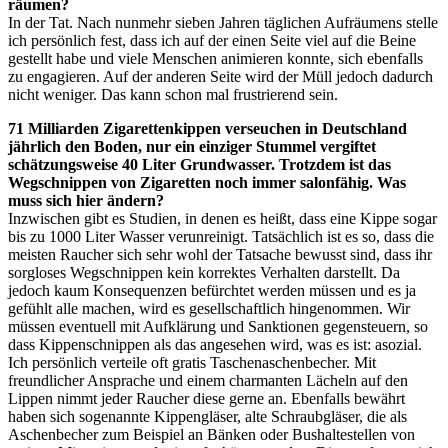
räumen?
In der Tat. Nach nunmehr sieben Jahren täglichen Aufräumens stelle
ich persönlich fest, dass ich auf der einen Seite viel auf die Beine
gestellt habe und viele Menschen animieren konnte, sich ebenfalls
zu engagieren. Auf der anderen Seite wird der Müll jedoch dadurch
nicht weniger. Das kann schon mal frustrierend sein.
71 Milliarden Zigarettenkippen verseuchen in Deutschland
jährlich den Boden, nur ein einziger Stummel vergiftet
schätzungsweise 40 Liter Grundwasser. Trotzdem ist das
Wegschnippen von Zigaretten noch immer salonfähig. Was
muss sich hier ändern?
Inzwischen gibt es Studien, in denen es heißt, dass eine Kippe sogar
bis zu 1000 Liter Wasser verunreinigt. Tatsächlich ist es so, dass die
meisten Raucher sich sehr wohl der Tatsache bewusst sind, dass ihr
sorgloses Wegschnippen kein korrektes Verhalten darstellt. Da
jedoch kaum Konsequenzen befürchtet werden müssen und es ja
gefühlt alle machen, wird es gesellschaftlich hingenommen. Wir
müssen eventuell mit Aufklärung und Sanktionen gegensteuern, so
dass Kippenschnippen als das angesehen wird, was es ist: asozial.
Ich persönlich verteile oft gratis Taschenaschenbecher. Mit
freundlicher Ansprache und einem charmanten Lächeln auf den
Lippen nimmt jeder Raucher diese gerne an. Ebenfalls bewährt
haben sich sogenannte Kippengläser, alte Schraubgläser, die als
Aschenbecher zum Beispiel an Bänken oder Bushaltestellen von