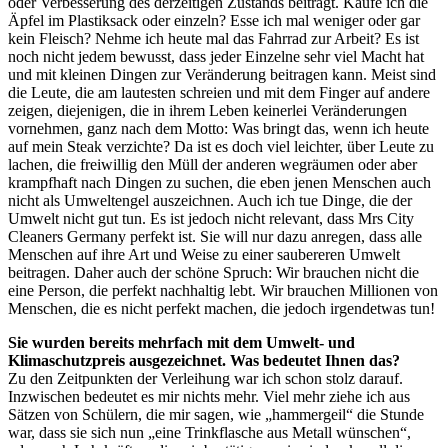
oder Verbesserung des derzeitigen Zustands beiträgt. Kaufe ich die
Äpfel im Plastiksack oder einzeln? Esse ich mal weniger oder gar
kein Fleisch? Nehme ich heute mal das Fahrrad zur Arbeit? Es ist
noch nicht jedem bewusst, dass jeder Einzelne sehr viel Macht hat
und mit kleinen Dingen zur Veränderung beitragen kann. Meist sind
die Leute, die am lautesten schreien und mit dem Finger auf andere
zeigen, diejenigen, die in ihrem Leben keinerlei Veränderungen
vornehmen, ganz nach dem Motto: Was bringt das, wenn ich heute
auf mein Steak verzichte? Da ist es doch viel leichter, über Leute zu
lachen, die freiwillig den Müll der anderen wegräumen oder aber
krampfhaft nach Dingen zu suchen, die eben jenen Menschen auch
nicht als Umweltengel auszeichnen. Auch ich tue Dinge, die der
Umwelt nicht gut tun. Es ist jedoch nicht relevant, dass Mrs City
Cleaners Germany perfekt ist. Sie will nur dazu anregen, dass alle
Menschen auf ihre Art und Weise zu einer saubereren Umwelt
beitragen. Daher auch der schöne Spruch: Wir brauchen nicht die
eine Person, die perfekt nachhaltig lebt. Wir brauchen Millionen von
Menschen, die es nicht perfekt machen, die jedoch irgendetwas tun!
Sie wurden bereits mehrfach mit dem Umwelt- und
Klimaschutzpreis ausgezeichnet. Was bedeutet Ihnen das?
Zu den Zeitpunkten der Verleihung war ich schon stolz darauf.
Inzwischen bedeutet es mir nichts mehr. Viel mehr ziehe ich aus
Sätzen von Schülern, die mir sagen, wie „hammergeil“ die Stunde
war, dass sie sich nun „eine Trinkflasche aus Metall wünschen“,